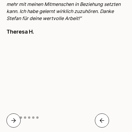
mehr mit meinen Mitmenschen in Beziehung setzten
me
kann. Ich habe gelernt wirklich zuzuhören. Danke
au
Stefan für deine wertvolle Arbeit!“
As
ve
Theresa H.
den
au
zu
an 
bin
kl
Br